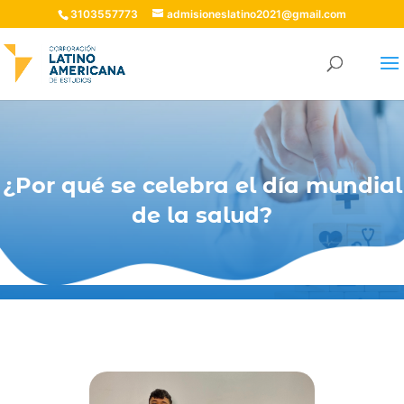
3103557773
admisioneslatino2021@gmail.com
¿Por qué se celebra el día mundial
de la salud?