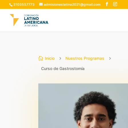
3103557773
admisioneslatino2021@gmail.com

Inicio
5
Nuestros Programas
5
Curso de Gastrostomía