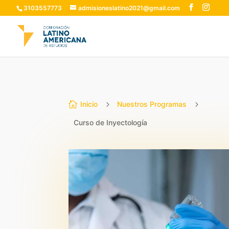
3103557773
admisioneslatino2021@gmail.com

Inicio
5
Nuestros Programas
5
Curso de Inyectología