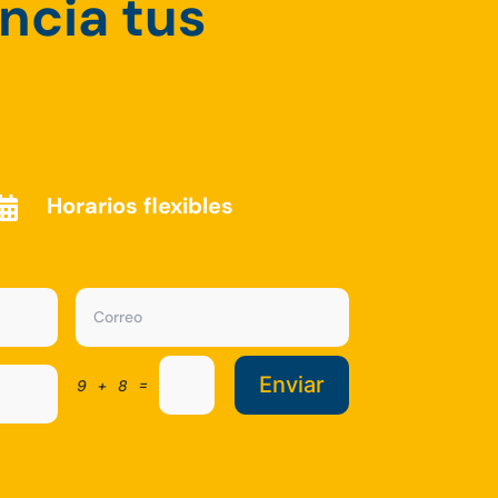
encia tus
Horarios flexibles

Enviar
=
9 + 8